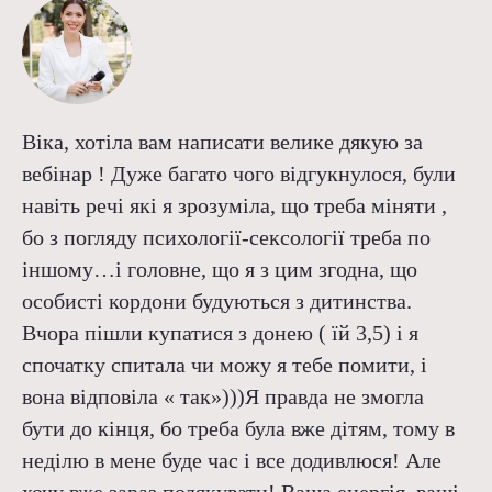
У мене три хлопчики, і я завжди думала, що це
батько має щось пояснювати. Але він не
проявляв ініціативи. А зараз я чітко знаю, як
говорити з ними сама. І вдячна, що саме
вчасно натрапила на блог Вікторії
Вікторія