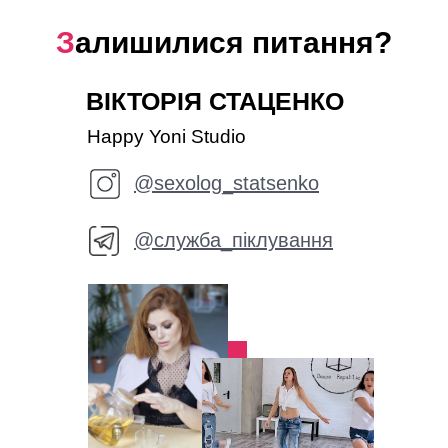
@служба_піклування