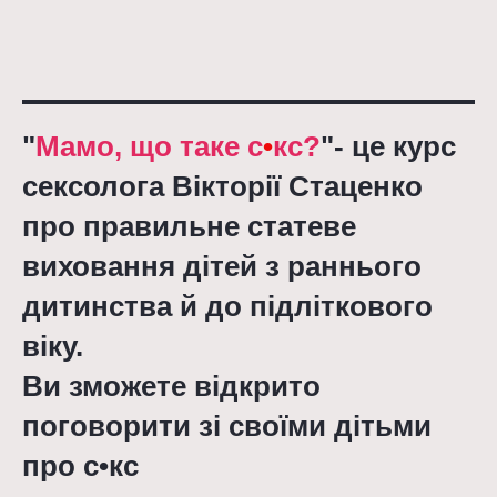
"
Мамо, що таке с
•
кс?
"- це курс
сексолога Вікторії Стаценко
про правильне статеве
виховання дітей з раннього
дитинства й до підліткового
віку.
Ви зможете відкрито
поговорити зі своїми дітьми
про с•кс