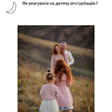
Як реагувати на дитячу м•стурбацію?