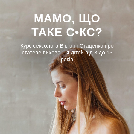
МАМО, ЩО
ТАКЕ С•КС?
Курс сексолога Вікторії Стаценко про
статеве виховання дітей від 3 до 13
років