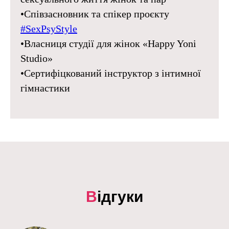
•Співзасновник та спікер проєкту
#SexPsyStyle
•Власниця студії для жінок «Happy Yoni
Studio»
•Сертифіцкований інструктор з інтимної
гімнастики
В
ідгуки