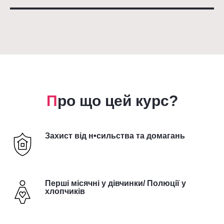
П
ро що цей курс?
Захист від н•сильства та домагань
Перші місячні у дівчинки/ Полюції у
хлопчиків