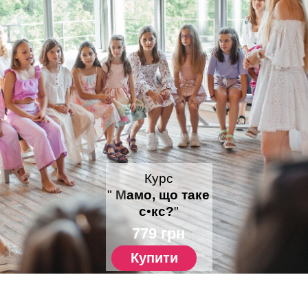
Курс
"
М
амо, що таке
с
•
кс?
"
779 грн
Купити
З
алишилися питання?
ВІКТОРІЯ СТАЦЕНКО
Happy Yoni Studio
@sexolog_statsenko