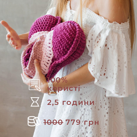
100%
користі
2,5 години
1000
779 грн